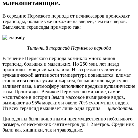
млекопитающие.
В середине Пермского периода от пеликозавров происходят
терапсиды, больше уже похожие на зверей, чем на ящеров.
Выглядели терапсиды примерно так:
Типичный терапсид Пермского периода
В течение Пермского периода возникло много видов
терапсид, больших и маленьких. Но 250 млн. лет назад
происходит мощный катаклизм. Из-за резкого усиления
вулканической активности температура повышается, климат
становится очень сухим и жарким, большие площади суши
заливает лава, а атмосферу наполняют вредные вулканические
газы. Происходит Великое Пермское вымирание, самое
масштабное в истории Земли массовое вымирание видов,
вымирают до 95% морских и около 70% сухопутных видов.
Из всех терапсид выживает лишь одна группа —
цинодонты
.
Цинодонты были животными преимущественно небольшого
размера, от нескольких сантиметров до 1-2 метров. Среди них
были как хищники, так и травоядные.