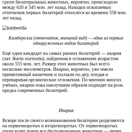
групп билатеральных животных, вероятно, происходило
между 620 и 545 млн. лет назад. Находки ископаемых
отпечатков первых билатерий относятся ко времени 558 млн.
лет назад.
Кимберелла (отпечаток, внешний вид) — один из первых
обнаруженных видов билатерий
Ещё один кандидат на самых ранних билатерий — икария
(лат.
Ikaria wariootia),
найденная в отложениях возрастом
около 555 млн. лет. Размер этих животных был всего
несколько миллиметров. Икарии, вероятно, уже имели
примитивный кишечник и ползали по дну, поедая и
переваривая органические отложения. По мнению многих
учёных, икарии пока наилучшим образом подходят на роль
предка современных билатерий.
Икария
Вскоре после своего возникновения билатерии разделяются
на первичноротых и вторичноротых. От первичноротых
происходят почти все беспозвоночные животные — черви,