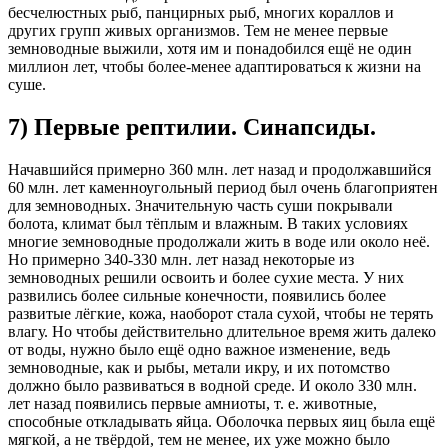
бесчелюстных рыб, панцирных рыб, многих кораллов и
других групп живых организмов. Тем не менее первые
земноводные выжили, хотя им и понадобился ещё не один
миллион лет, чтобы более-менее адаптироваться к жизни на
суше.
7) Первые рептилии. Синапсиды.
Начавшийся примерно 360 млн. лет назад и продолжавшийся
60 млн. лет каменноугольный период был очень благоприятен
для земноводных. Значительную часть суши покрывали
болота, климат был тёплым и влажным. В таких условиях
многие земноводные продолжали жить в воде или около неё.
Но примерно 340-330 млн. лет назад некоторые из
земноводных решили освоить и более сухие места. У них
развились более сильные конечности, появились более
развитые лёгкие, кожа, наоборот стала сухой, чтобы не терять
влагу. Но чтобы действительно длительное время жить далеко
от воды, нужно было ещё одно важное изменение, ведь
земноводные, как и рыбы, метали икру, и их потомство
должно было развиваться в водной среде. И около 330 млн.
лет назад появились первые амниоты, т. е. животные,
способные откладывать яйца. Оболочка первых яиц была ещё
мягкой, а не твёрдой, тем не менее, их уже можно было