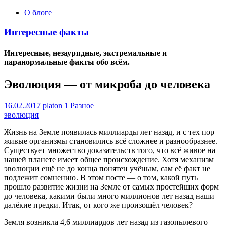
О блоге
Интересные факты
Интересные, незаурядные, экстремальные и
паранормальные факты обо всём.
Эволюция — от микроба до человека
16.02.2017
platon
1
Разное
эволюция
Жизнь на Земле появилась миллиарды лет назад, и с тех пор
живые организмы становились всё сложнее и разнообразнее.
Существует множество доказательств того, что всё живое на
нашей планете имеет общее происхождение. Хотя механизм
эволюции ещё не до конца понятен учёным, сам её факт не
подлежит сомнению. В этом посте — о том, какой путь
прошло развитие жизни на Земле от самых простейших форм
до человека, какими были много миллионов лет назад наши
далёкие предки. Итак, от кого же произошёл человек?
Земля возникла 4,6 миллиардов лет назад из газопылевого