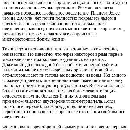
появились многоклетоные организмы (хайнаньская биота), но
и они вымерли по тем же причинам. 850 млн. лет назад
началось последнее глобальное оледенение. Планета более
чем на 200 млн. лет почти полностью покрылась льдом и
снегом. И лишь после окончания этого глобального
оледенения, наконец, появились многоклеточные организмы,
потомками которых являются все современные
многоклеточные формы жизни.
Точные детали эволюции многоклеточных, к сожалению,
неизвестны. Но известно, что через некоторое время первые
многоклеточные животные разделились на группы.
Дожившие до наших дней без особых изменений губки и
пластинчатые не имеют отдельных органов и тканей и
отфильтровывают питательные вещества из воды. Ненамного
сложнее устроены кишечнополостные, имеющие лишь одну
полость и примитивную нервную систему. Все же остальные
более развитые животные, от червей до млекопитающих,
относятся к группе билатерий, и их отличительным
признаком является двусторонняя симметрия тела. Когда
появились первые билатерии, доподлинно неизвестно,
вероятно это произошло вскоре после окончания глобального
оледенения.
Формирование двусторонней симметрии и появление первых