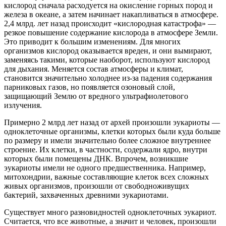
кислород сначала расходуется на окисление горных пород и
железа в океане, а затем начинает накапливаться в атмосфере.
2,4 млрд. лет назад происходит «кислородная катастрофа» —
резкое повышение содержание кислорода в атмосфере Земли.
Это приводит к большим изменениям. Для многих
организмов кислород оказывается вреден, и они вымирают,
заменяясь такими, которые наоборот, используют кислород
для дыхания. Меняется состав атмосферы и климат,
становится значительно холоднее из-за падения содержания
парниковых газов, но появляется озоновый слой,
защищающий Землю от вредного ультрафиолетового
излучения.
Примерно 2 млрд лет назад от архей произошли эукариоты —
одноклеточные организмы, клетки которых были куда больше
по размеру и имели значительно более сложное внутреннее
строение. Их клетки, в частности, содержали ядро, внутри
которых были помещены ДНК. Впрочем, возникшие
эукариоты имели не одного предшественника. Например,
митохондрии, важные составляющие клеток всех сложных
живых организмов, произошли от свободноживущих
бактерий, захваченных древними эукариотами.
Существует много разновидностей одноклеточных эукариот.
Считается, что все животные, а значит и человек, произошли