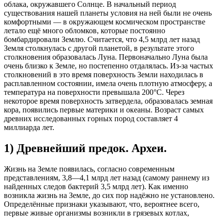
облака, окружавшего Солнце. В начальный период
существования нашей планеты условия на ней были не очень
комфортными — в окружающем космическом пространстве
летало ещё много обломков, которые постоянно
бомбардировали Землю. Считается, что 4,5 млрд лет назад
Земля столкнулась с другой планетой, в результате этого
столкновения образовалась Луна. Первоначально Луна была
очень близко к Земле, но постепенно отдалялась. Из-за частых
столкновений в это время поверхность Земли находилась в
расплавленном состоянии, имела очень плотную атмосферу, а
температура на поверхности превышала 200°C. Через
некоторое время поверхность затвердела, образовалась земная
кора, появились первые материки и океаны. Возраст самых
древних исследованных горных пород составляет 4
миллиарда лет.
1) Древнейший предок. Археи.
Жизнь на Земле появилась, согласно современным
представлениям, 3,8—4,1 млрд лет назад (самому раннему из
найденных следов бактерий 3,5 млрд лет). Как именно
возникла жизнь на Земле, до сих пор надёжно не установлено.
Определённые признаки указывают, что, вероятнее всего,
первые живые организмы возникли в грязевых котлах,