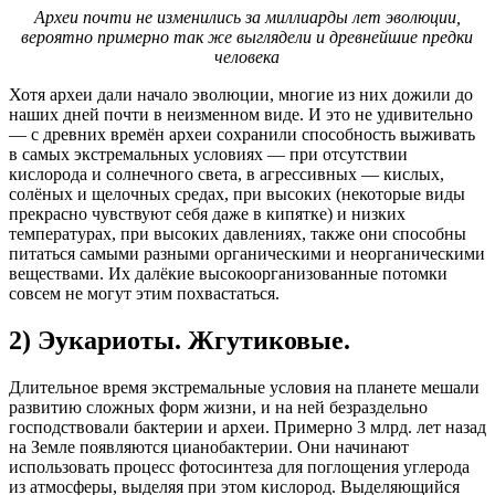
Археи почти не изменились за миллиарды лет эволюции,
вероятно примерно так же выглядели и древнейшие предки
человека
Хотя археи дали начало эволюции, многие из них дожили до
наших дней почти в неизменном виде. И это не удивительно
— с древних времён археи сохранили способность выживать
в самых экстремальных условиях — при отсутствии
кислорода и солнечного света, в агрессивных — кислых,
солёных и щелочных средах, при высоких (некоторые виды
прекрасно чувствуют себя даже в кипятке) и низких
температурах, при высоких давлениях, также они способны
питаться самыми разными органическими и неорганическими
веществами. Их далёкие высокоорганизованные потомки
совсем не могут этим похвастаться.
2) Эукариоты. Жгутиковые.
Длительное время экстремальные условия на планете мешали
развитию сложных форм жизни, и на ней безраздельно
господствовали бактерии и археи. Примерно 3 млрд. лет назад
на Земле появляются цианобактерии. Они начинают
использовать процесс фотосинтеза для поглощения углерода
из атмосферы, выделяя при этом кислород. Выделяющийся