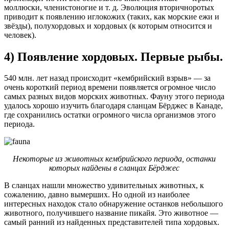
моллюски, членистоногие и т. д. Эволюция вторичноротых
приводит к появлению иглокожих (таких, как морские ежи и
звёзды), полухордовых и хордовых (к которым относится и
человек).
4) Появление хордовых. Первые рыбы.
540 млн. лет назад происходит «кембрийский взрыв» — за
очень короткий период времени появляется огромное число
самых разных видов морских животных. Фауну этого периода
удалось хорошо изучить благодаря сланцам Бёрджес в Канаде,
где сохранились остатки огромного числа организмов этого
периода.
Некоторые из животных кембрийского периода, останки
которых найдены в сланцах Бёрджес
В сланцах нашли множество удивительных животных, к
сожалению, давно вымерших. Но одной из наиболее
интересных находок стало обнаружение останков небольшого
животного, получившего название пикайя. Это животное —
самый ранний из найденных представителей типа хордовых.