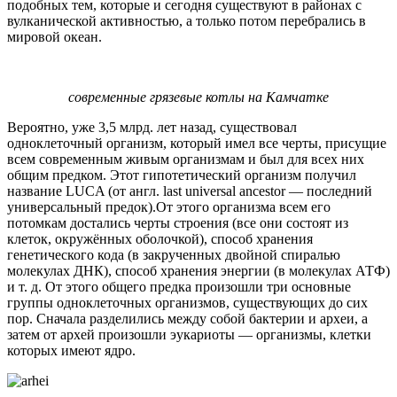
подобных тем, которые и сегодня существуют в районах с
вулканической активностью, а только потом перебрались в
мировой океан.
современные грязевые котлы на Камчатке
Вероятно, уже 3,5 млрд. лет назад, существовал
одноклеточный организм, который имел все черты, присущие
всем современным живым организмам и был для всех них
общим предком. Этот гипотетический организм получил
название LUCA (от англ. last universal ancestor — последний
универсальный предок).От этого организма всем его
потомкам достались черты строения (все они состоят из
клеток, окружённых оболочкой), способ хранения
генетического кода (в закрученных двойной спиралью
молекулах ДНК), способ хранения энергии (в молекулах АТФ)
и т. д. От этого общего предка произошли три основные
группы одноклеточных организмов, существующих до сих
пор. Сначала разделились между собой бактерии и археи, а
затем от архей произошли эукариоты — организмы, клетки
которых имеют ядро.