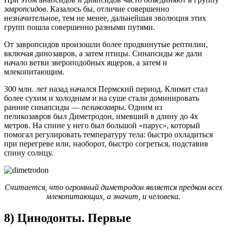
завропсидов
. Казалось бы, отличие совершенно
незначительное, тем не менее, дальнейшая эволюция этих
групп пошла совершенно разными путями.
От завропсидов произошли более продвинутые рептилии,
включая динозавров, а затем птицы. Синапсиды же дали
начало ветви звероподобных ящеров, а затем и
млекопитающим.
300 млн. лет назад начался Пермский период. Климат стал
более сухим и холодным и на суше стали доминировать
ранние синапсиды —
пеликозавры
. Одним из
пеликозавров был Диметродон, имевший в длину до 4х
метров. На спине у него был большой «парус», который
помогал регулировать температуру тела: быстро охладиться
при перегреве или, наоборот, быстро согреться, подставив
спину солнцу.
Считается, что огромный диметродон является предком всех
млекопитающих, а значит, и человека.
8) Цинодонты. Первые