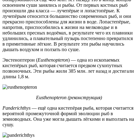
освоением суши занялись и рыбы. От первых костных рыб
произошли два класса — лучепёрые и лопастопёрые. К
лучепёрым относится большинство современных рыб, и они
прекрасно приспособлены для жизни в воде. Лопастепёрые,
напротив, приспособились к жизни на мелководье и в
небольших пресных водоёмах, в результате чего их плавники
удлинились, а плавательный пузырь постепенно превратился
в примитивные лёгкие. В результате эти рыбы научились
дышать воздухом и ползать по суше.
Эвстеноптерон (
Eusthenopteron
) — одна из ископаемых
кистепёрых рыб, которая считается предком сухопутных
позвоночных. Эти рыбы жили 385 млн. лет назад и достигали
длины 1,8 м.
Eusthenopteron (реконструкция)
Panderichthys
— ещё одна кистепёрая рыба, которая считается
вероятной промежуточной формой эволюции рыб в
земноводных. Она уже могла дышать лёгкими и выползать на
сушу.