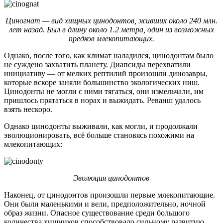
Циногнат — вид хищных цинодонтов, живших около 240 млн.
лет назад. Был в длину около 1.2 метра, один из возможных
предков млекопитающих.
Однако, после того, как климат наладился, цинодонтам было
не суждено захватить планету. Диапсиды перехватили
инициативу — от мелких рептилий произошли динозавры,
которые вскоре заняли большинство экологических ниш.
Цинодонты не могли с ними тягаться, они измельчали, им
пришлось прятаться в норах и выжидать. Реванш удалось
взять нескоро.
Однако цинодонты выживали, как могли, и продолжали
эволюционировать, всё больше становясь похожими на
млекопитающих:
Эволюция цинодонтов
Наконец, от цинодонтов произошли первые млекопитающие.
Они были маленькими и вели, предположительно, ночной
образ жизни. Опасное существование среди большого
количества хищников способствовало сильному развитию