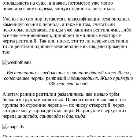
откладывать на суше, а значит, потомство уже могло
появляться вне водоёма, минуя стадию головастиков.
Учёные до сих пор путаются в классификации земноводных
каменноугольного периода, а также в том, считать ли
некоторые ископаемые виды уже ранними рептилиями, либо
всё ещё земноводными, приобретшими лишь некоторые
черты рептилий. Так или иначе, эти то ли первые рептилии,
то ли рептилоподобные земноводные выглядели примерно
так:
Вестлотиана — небольшое животное длиной около 20 см.,
сочетавшее черты рептилий и земноводных. Жило примерно
338 млн. лет назад.
А затем ранние рептилии разделились, дав начало трём
большим группам животных. Палеонтологи выделяют эти
группы по строению черепа — по числу отверстий, через
которые могут проходить мышцы. На рисунке сверху вниз
черепа
анапсида
,
синапсида
и
диапсида
:
При этом анапсидов и диапсидов часто объединяют в группу