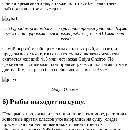
с ними время акантоды, а также почти все бесчелюстные
рыбы впоследствии вымерли.
Entelognathus primordialis — вероятная промежуточная форма
между панцирными и костными рыбами, жил 419 млн. лет
назад
Самой первой из обнаруженных костных рыб, а значит, и
предком всех сухопутных позвоночных, включая человека,
считается живший 415 млн. лет назад Guiyu Oneiros. По
сравнению с хищными панцирными рыбами, достигавшими в
длину 10 м, эта рыба была небольшой — всего 33 см.
Guiyu Oneiros
6) Рыбы выходят на сушу.
Пока рыбы продолжали эволюционировать в море, растения и
животные других классов уже выбрались на сушу (следы
присутствия на ней лишайников и членистоногих
обнаруживаются ещё 480 млн. лет назад). Но в конце концов