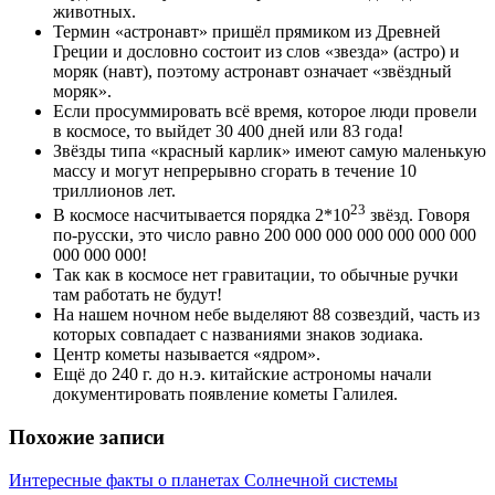
животных.
Термин «астронавт» пришёл прямиком из Древней
Греции и дословно состоит из слов «звезда» (астро) и
моряк (навт), поэтому астронавт означает «звёздный
моряк».
Если просуммировать всё время, которое люди провели
в космосе, то выйдет 30 400 дней или 83 года!
Звёзды типа «красный карлик» имеют самую маленькую
массу и могут непрерывно сгорать в течение 10
триллионов лет.
23
В космосе насчитывается порядка 2*10
звёзд. Говоря
по-русски, это число равно 200 000 000 000 000 000 000
000 000 000!
Так как в космосе нет гравитации, то обычные ручки
там работать не будут!
На нашем ночном небе выделяют 88 созвездий, часть из
которых совпадает с названиями знаков зодиака.
Центр кометы называется «ядром».
Ещё до 240 г. до н.э. китайские астрономы начали
документировать появление кометы Галилея.
Похожие записи
Интересные факты о планетах Солнечной системы