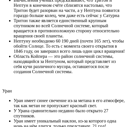
Вычисления учёных предсказывают, что Тритон и
Нептун в конечном счёте сблизятся настолько, что
Тритон будет разорван на части, а у Нептуна появится
гораздо больше колец, чем даже есть сейчас у Сатурна
Тритон также является единственный крупным
спутником во всей Солнечной системе, который
вращается в противоположную сторону относительно
вращения своей планеты.
Нептуну необходимо 60 190 дней (почти 165 лет), чтобы
обойти Солнце. То есть с момента своего открытия в
1846 году, он завершил всего лишь один цикл вращения!
Область Койпера — это район солнечной системы,
находящийся за Нептуном, который представляет из
себя кучи различного мусора, оставшегося после
создания Солнечной системы.
Уран
Уран имеет синее свечение из-за метана в его атмосфере,
так как метан не пропускает красный свет.
У Урана сравнительно недавно было открыто 27
спутников.
Уран имеет уникальный наклон, из-за которого одна
ночь на нём длится, только представьте, 21 год!