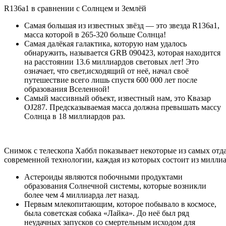
R136a1 в сравнении с Солнцем и Землёй
Самая большая из известных звёзд — это звезда R136a1,
масса которой в 265-320 больше Солнца!
Самая далёкая галактика, которую нам удалось
обнаружить, называется GRB 090423, которая находится
на расстоянии 13.6 миллиардов световых лет! Это
означает, что свет,исходящий от неё, начал своё
путешествие всего лишь спустя 600 000 лет после
образования Вселенной!
Самый массивный объект, известный нам, это Квазар
OJ287. Предсказываемая масса должна превышать массу
Солнца в 18 миллиардов раз.
Снимок с телескопа Хаббл показывает некоторые из самых отд
современной технологии, каждая из которых состоит из миллиа
Астероиды являются побочными продуктами
образования Солнечной системы, которые возникли
более чем 4 миллиарда лет назад.
Первым млекопитающим, которое побывало в космосе,
была советская собака «Лайка». До неё был ряд
неудачных запусков со смертельным исходом для