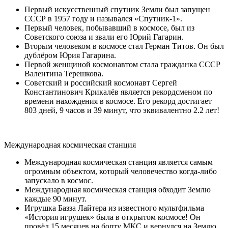
Первый искусственный спутник Земли был запущен
СССР в 1957 году и назывался «Спутник-1».
Первый человек, побывавший в космосе, был из
Советского союза и звали его Юрий Гагарин.
Вторым человеком в космосе стал Герман Титов. Он был
дублёром Юрия Гагарина.
Первой женщиной космонавтом стала гражданка СССР
Валентина Терешкова.
Советский и российский космонавт Сергей
Константинович Крикалёв является рекордсменом по
времени нахождения в космосе. Его рекорд достигает
803 дней, 9 часов и 39 минут, что эквивалентно 2.2 лет!
Международная космическая станция
Международная космическая станция является самым
огромным объектом, который человечество когда-либо
запускало в космос.
Международная космическая станция обходит Землю
каждые 90 минут.
Игрушка Базза Лайтера из известного мультфильма
«История игрушек» была в открытом космосе! Он
провёл 15 месяцев на борту МКС и вернулся на Землю