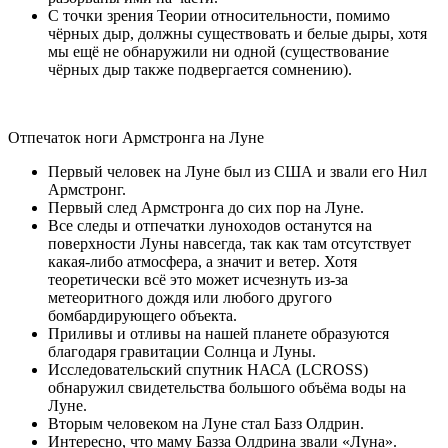
С точки зрения Теории относительности, помимо
чёрных дыр, должны существовать и белые дыры, хотя
мы ещё не обнаружили ни одной (существование
чёрных дыр также подвергается сомнению).
Отпечаток ноги Армстронга на Луне
Первый человек на Луне был из США и звали его Нил
Армстронг.
Первый след Армстронга до сих пор на Луне.
Все следы и отпечатки луноходов останутся на
поверхности Луны навсегда, так как там отсутствует
какая-либо атмосфера, а значит и ветер. Хотя
теоретически всё это может исчезнуть из-за
метеоритного дождя или любого другого
бомбардирующего объекта.
Приливы и отливы на нашей планете образуются
благодаря гравитации Солнца и Луны.
Исследовательский спутник НАСА (LCROSS)
обнаружил свидетельства большого объёма воды на
Луне.
Вторым человеком на Луне стал Базз Олдрин.
Интересно, что маму Базза Олдрина звали «Луна».