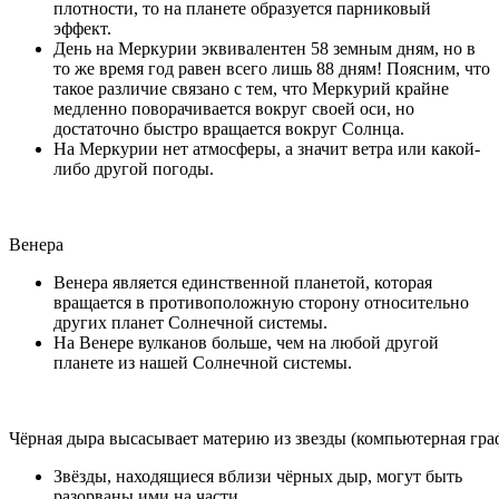
плотности, то на планете образуется парниковый
эффект.
День на Меркурии эквивалентен 58 земным дням, но в
то же время год равен всего лишь 88 дням! Поясним, что
такое различие связано с тем, что Меркурий крайне
медленно поворачивается вокруг своей оси, но
достаточно быстро вращается вокруг Солнца.
На Меркурии нет атмосферы, а значит ветра или какой-
либо другой погоды.
Венера
Венера является единственной планетой, которая
вращается в противоположную сторону относительно
других планет Солнечной системы.
На Венере вулканов больше, чем на любой другой
планете из нашей Солнечной системы.
Чёрная дыра высасывает материю из звезды (компьютерная гра
Звёзды, находящиеся вблизи чёрных дыр, могут быть
разорваны ими на части.