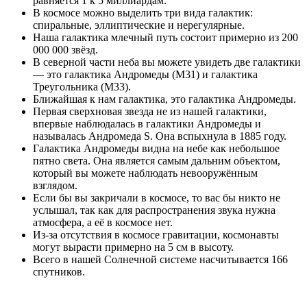
равняется 1 к 5 миллиардам.
В космосе можно выделить три вида галактик:
спиральные, эллиптические и нерегулярные.
Наша галактика млечный путь состоит примерно из 200
000 000 звёзд.
В северной части неба вы можете увидеть две галактики
— это галактика Андромеды (М31) и галактика
Треугольника (М33).
Ближайшая к нам галактика, это галактика Андромеды.
Первая сверхновая звезда не из нашей галактики,
впервые наблюдалась в галактики Андромеды и
называлась Андромеда S. Она вспыхнула в 1885 году.
Галактика Андромеды видна на небе как небольшое
пятно света. Она является самым дальним объектом,
который вы можете наблюдать невооружённым
взглядом.
Если бы вы закричали в космосе, то вас бы никто не
услышал, так как для распространения звука нужна
атмосфера, а её в космосе нет.
Из-за отсутствия в космосе гравитации, космонавты
могут вырасти примерно на 5 см в высоту.
Всего в нашей Солнечной системе насчитывается 166
спутников.